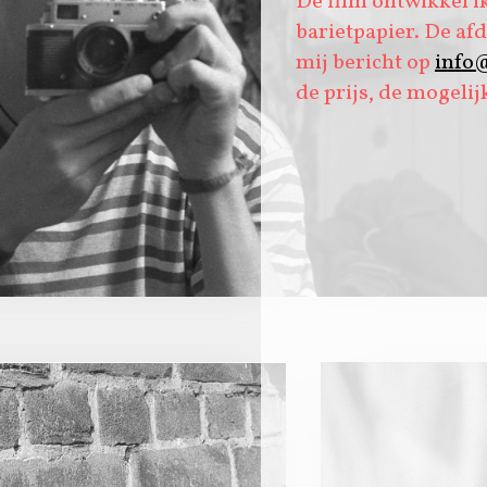
De film ontwikkel ik
barietpapier. De af
mij bericht op
info
de prijs, de mogeli