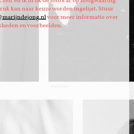
 zelf en ik druk de foto's af op hoogwaardig
druk kan naar keuze worden ingelijst. Stuur
@marijndejong.nl
voor meer informatie over
jkheden en voorbeelden.
bruidssluier