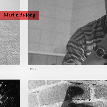
Marijn de Jong
Photography
Biography/Statement
CV
Portraits on
commission
Workshops analog
photography
Contact
1996