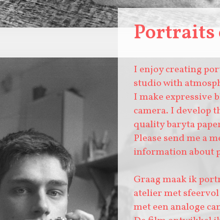
Portrait
I enjoy creating po
studio with atmosphe
I make expressive b
camera. I develop t
quality baryta pape
Please send me a m
information about p
Graag maak ik port
atelier met sfeervol
met een analoge ca