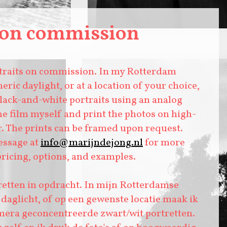
s on commission
Hassan
rtraits on commission. In my Rotterdam
ric daylight, or at a location of your choice,
lack-and-white portraits using an analog
he film myself and print the photos on high-
r. The prints can be framed upon request.
essage at
info@marijndejong.nl
for more
ricing, options, and examples.
retten in opdracht. In mijn Rotterdamse
 daglicht, of op een gewenste locatie maak ik
mera geconcentreerde zwart/wit portretten.